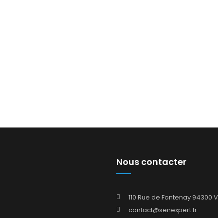
Nous contacter
110 Rue de Fontenay 94300 
contact@senexpert.fr