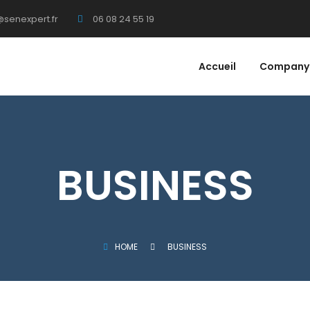
senexpert.fr
06 08 24 55 19
Accueil
Company
BUSINESS
HOME
BUSINESS